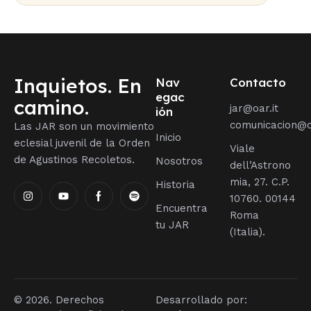
Inquietos. En
Nav
Contacto
egac
camino.
jar@oar.it
ión
comunicacion@o
Las JAR son un movimiento
Inicio
eclesial juvenil de la Orden
Viale
de Agustinos Recoletos.
Nosotros
dell’Astrono
mia, 27. C.P.
Historia
10760. 00144
Encuentra
Roma
tu JAR
(Italia).
© 2026. Derechos
Desarrollado por: