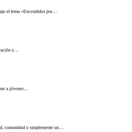
 bajo el lema «Encendidos por…
oración y…
eúne a jóvenes…
istad, comunidad o simplemente un…