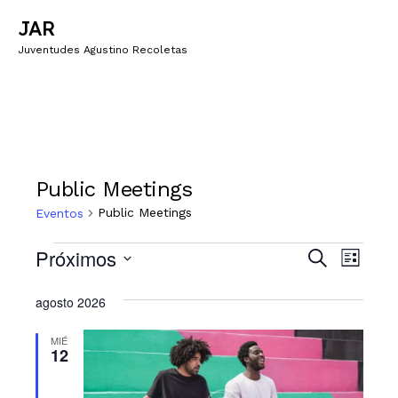
JAR
Juventudes Agustino Recoletas
Public Meetings
Public Meetings
Eventos
N
N
Próximos
B
L
u
a
a
i
S
s
s
v
agosto 2026
e
c
v
t
a
e
l
a
e
r
MIÉ
e
g
12
c
g
a
c