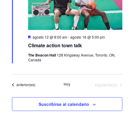
c
a
i
i
c
o
ó
n
i
n
a
ó
l
d
D
agosto 12 @ 8:00 am
-
agosto 16 @ 5:00 pm
a
n
e
e
Climate action town talk
s
f
v
t
d
e
The Beacon Hall
128 Kingsway Avenue, Toronto, ON,
a
i
Canada
c
c
e
a
s
h
d
b
o
t
a
ú
.
Eventos
a
Hoy
siguiente(s)
Eventos
anterior(es)
s
s
d
q
Suscribirse al calendario
e
u
E
e
v