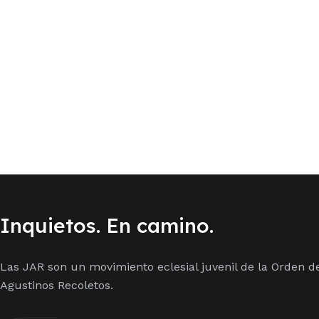
Inquietos. En camino.
Las JAR son un movimiento eclesial juvenil de la Orden d
Agustinos Recoletos.