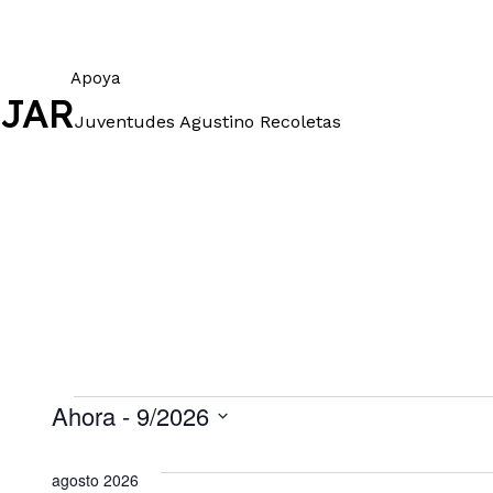
Apoya
JAR
Juventudes Agustino Recoletas
Eventos
Ahora
 - 
9/2026
S
e
agosto 2026