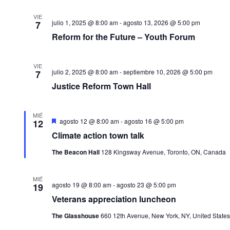
l
VIE
e
julio 1, 2025 @ 8:00 am
-
agosto 13, 2026 @ 5:00 pm
7
c
Reform for the Future – Youth Forum
c
i
VIE
o
julio 2, 2025 @ 8:00 am
-
septiembre 10, 2026 @ 5:00 pm
7
n
Justice Reform Town Hall
a
l
MIÉ
D
agosto 12 @ 8:00 am
-
agosto 16 @ 5:00 pm
12
a
e
Climate action town talk
s
f
t
e
The Beacon Hall
128 Kingsway Avenue, Toronto, ON, Canada
a
c
c
a
h
d
MIÉ
agosto 19 @ 8:00 am
-
agosto 23 @ 5:00 pm
19
o
a
Veterans appreciation luncheon
.
The Glasshouse
660 12th Avenue, New York, NY, United States